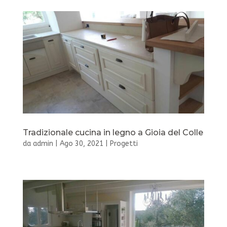
Tradizionale cucina in legno a Gioia del Colle
da
admin
|
Ago 30, 2021
|
Progetti