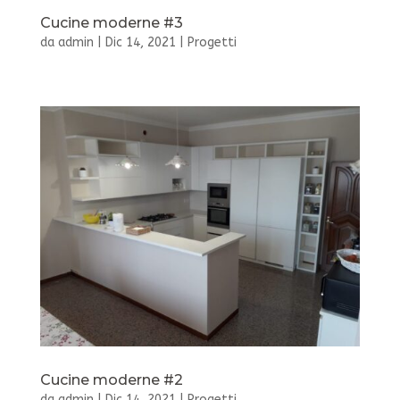
Cucine moderne #3
da
admin
|
Dic 14, 2021
|
Progetti
Cucine moderne #2
da
admin
|
Dic 14, 2021
|
Progetti