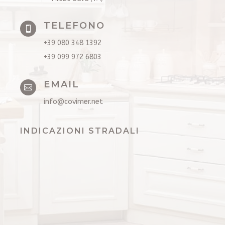
TELEFONO

+39 080 348 1392
+39 099 972 6803
EMAIL

info@covimer.net
INDICAZIONI STRADALI