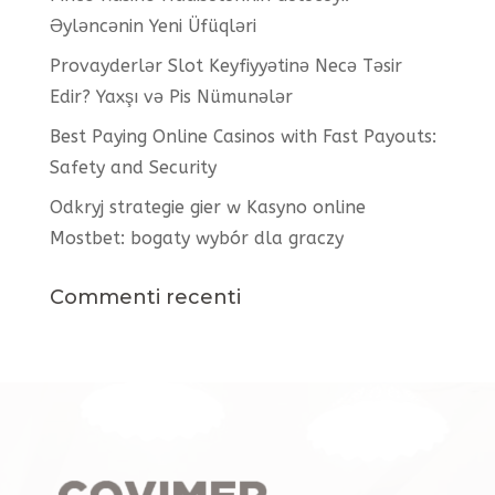
Əyləncənin Yeni Üfüqləri
Provayderlər Slot Keyfiyyətinə Necə Təsir
Edir? Yaxşı və Pis Nümunələr
Best Paying Online Casinos with Fast Payouts:
Safety and Security
Odkryj strategie gier w Kasyno online
Mostbet: bogaty wybór dla graczy
Commenti recenti