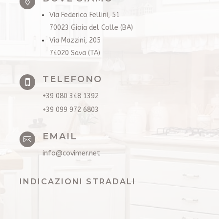

Via Federico Fellini, 51
70023 Gioia del Colle (BA)
Via Mazzini, 205
74020 Sava (TA)
TELEFONO

+39 080 348 1392
+39 099 972 6803
EMAIL

info@covimer.net
INDICAZIONI STRADALI